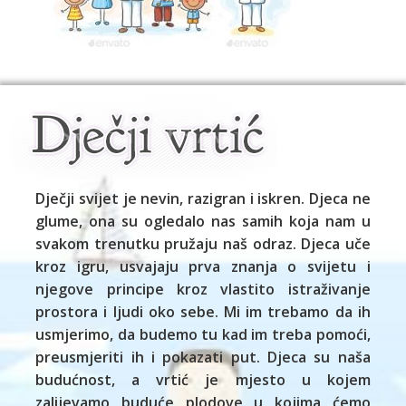
Dječji svijet je nevin, razigran i iskren. Djeca ne
glume, ona su ogledalo nas samih koja nam u
svakom trenutku pružaju naš odraz. Djeca uče
kroz igru, usvajaju prva znanja o svijetu i
njegove principe kroz vlastito istraživanje
prostora i ljudi oko sebe. Mi im trebamo da ih
usmjerimo, da budemo tu kad im treba pomoći,
preusmjeriti ih i pokazati put. Djeca su naša
budućnost, a vrtić je mjesto u kojem
zalijevamo buduće plodove u kojima ćemo