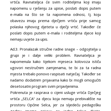
vrtića. Ravnateljica će svim roditeljima koji imaju
napomenu u rješenju za upise, poslati dopis putem
e-maila na što se ta napomena odnosi, tj. koju
obavezu imaju prema dječjem vrtiću prije samog
polaska njihovog djeteta u dječji vrtić. Također će
poslati dopis putem e-maila i roditeljima djece koji
nemaju uvjete za upis.
Ad.3. Pronalazak stručne radne snage – odgojitelja u
grupi je i dalje veliki problem. Ravnateljica je
napomenula kako tijekom mjeseca kolovoza ističu
ugovori nestručnim zamjenama, te bi za ta radna
mjesta trebalo ponovo raspisati natječaj. Također se
nadamo dodatnim prijavama kako bi mogli omogućiti
desetosatni program svim prijavljenima.
Pokrenuta je rasprava o cijeni usluge vrtića Dječjeg
vrtića „SELCA“ za djecu koja nemaju prebivalište na
prostoru Općine Selca, jer za sljedeću pedagošku