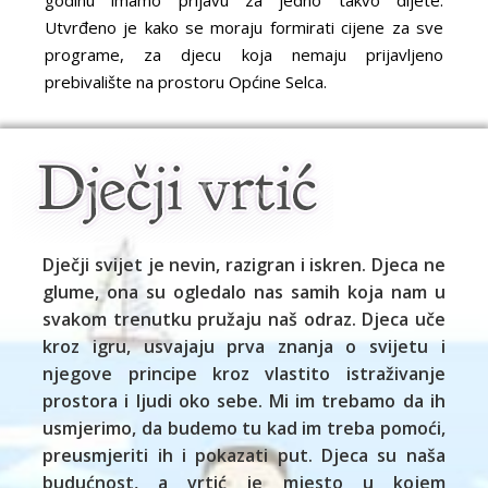
godinu imamo prijavu za jedno takvo dijete.
Utvrđeno je kako se moraju formirati cijene za sve
programe, za djecu koja nemaju prijavljeno
prebivalište na prostoru Općine Selca.
Dječji svijet je nevin, razigran i iskren. Djeca ne
glume, ona su ogledalo nas samih koja nam u
svakom trenutku pružaju naš odraz. Djeca uče
kroz igru, usvajaju prva znanja o svijetu i
njegove principe kroz vlastito istraživanje
prostora i ljudi oko sebe. Mi im trebamo da ih
usmjerimo, da budemo tu kad im treba pomoći,
preusmjeriti ih i pokazati put. Djeca su naša
budućnost, a vrtić je mjesto u kojem