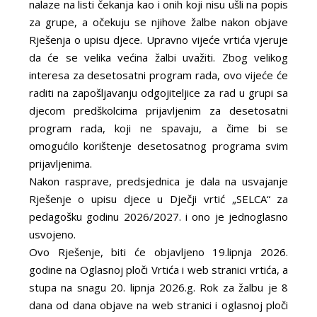
nalaze na listi čekanja kao i onih koji nisu ušli na popis
za grupe, a očekuju se njihove žalbe nakon objave
Rješenja o upisu djece. Upravno vijeće vrtića vjeruje
da će se velika većina žalbi uvažiti. Zbog velikog
interesa za desetosatni program rada, ovo vijeće će
raditi na zapošljavanju odgojiteljice za rad u grupi sa
djecom predškolcima prijavljenim za desetosatni
program rada, koji ne spavaju, a čime bi se
omogućilo korištenje desetosatnog programa svim
prijavljenima.
Nakon rasprave, predsjednica je dala na usvajanje
Rješenje o upisu djece u Dječji vrtić „SELCA“ za
pedagošku godinu 2026/2027. i ono je jednoglasno
usvojeno.
Ovo Rješenje, biti će objavljeno 19.lipnja 2026.
godine na Oglasnoj ploči Vrtića i web stranici vrtića, a
stupa na snagu 20. lipnja 2026.g. Rok za žalbu je 8
dana od dana objave na web stranici i oglasnoj ploči