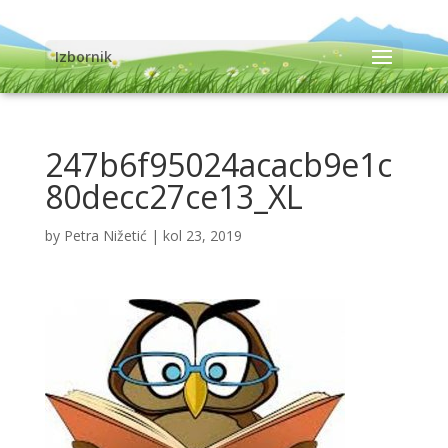
Izbornik
247b6f95024acacb9e1c
80decc27ce13_XL
by
Petra Nižetić
|
kol 23, 2019