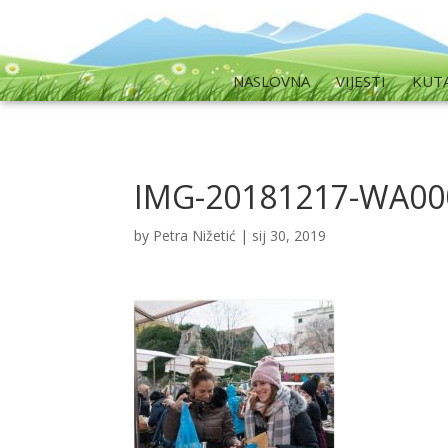
NASLOVNA
VIJESTI
KUT
IMG-20181217-WA00
by
Petra Nižetić
|
sij 30, 2019