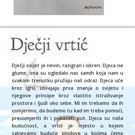
Dječji svijet je nevin, razigran i iskren. Djeca ne
glume, ona su ogledalo nas samih koja nam u
svakom trenutku pružaju naš odraz. Djeca uče
kroz igru, usvajaju prva znanja o svijetu i
njegove principe kroz vlastito istraživanje
prostora i ljudi oko sebe. Mi im trebamo da ih
usmjerimo, da budemo tu kad im treba pomoći,
preusmjeriti ih i pokazati put. Djeca su naša
budućnost, a vrtić je mjesto u kojem
zalijevamo buduće plodove u kojima ćemo