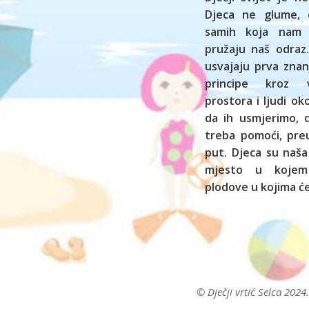
Djeca ne glume, 
samih koja nam
pružaju naš odraz.
usvajaju prva znan
principe kroz vl
prostora i ljudi o
da ih usmjerimo,
treba pomoći, preu
put. Djeca su naša
mjesto u kojem
plodove u kojima će
© Dječji vrtić Selca 2024