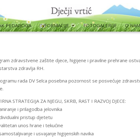
AK PEDAGOGA
INFORMACIJE
FOTOGALERIJE
O NA
ram zdravstvene zaštite djece, higijene i pravilne prehrane ost
starstva zdravlja RH.
ogramu rada DV Selca posebna pozornost se posvećuje zdravstven
e.
IRNA STRATEGIJA ZA NJEGU, SKRB, RAST I RAZVOJ DJECE:
aniranje i prilagodba jelovnika
dividualni pristup djetetu
alitetan unos hrane i tekućine
amostaljivanje i usvajanje higijenskih navika