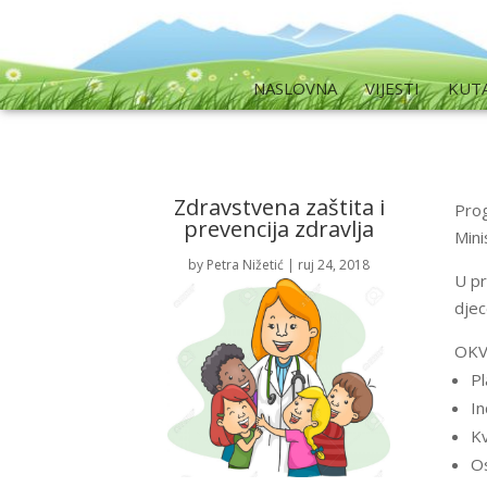
NASLOVNA
VIJESTI
KUT
Zdravstvena zaštita i
Prog
prevencija zdravlja
Mini
by
Petra Nižetić
|
ruj 24, 2018
U pr
djec
OKV
Pl
In
Kv
Os