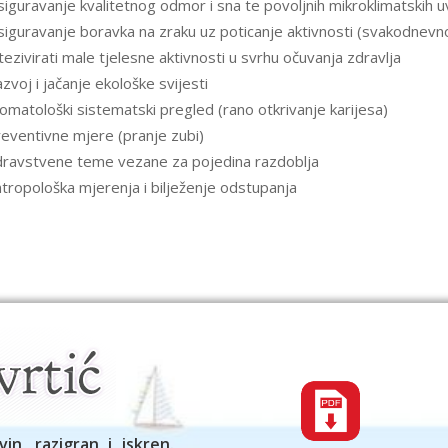
iguravanje kvalitetnog odmor i sna te povoljnih mikroklimatskih u
iguravanje boravka na zraku uz poticanje aktivnosti (svakodnevn
tezivirati male tjelesne aktivnosti u svrhu očuvanja zdravlja
zvoj i jačanje ekološke svijesti
omatološki sistematski pregled (rano otkrivanje karijesa)
eventivne mjere (pranje zubi)
ravstvene teme vezane za pojedina razdoblja
tropološka mjerenja i bilježenje odstupanja
vin, razigran i iskren.