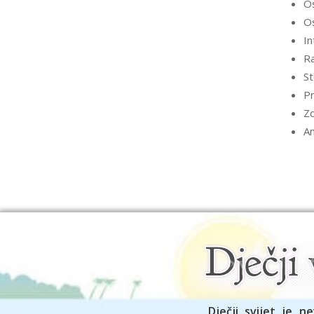
Os
Os
In
Ra
St
Pr
Zd
An
Dječji svijet je ne