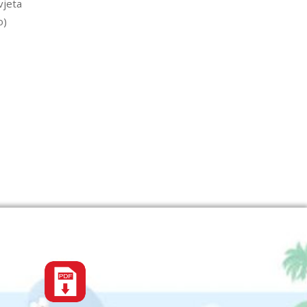
vjeta
o)