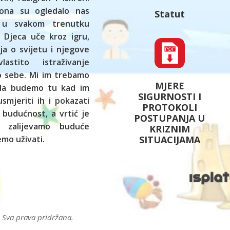
ona su ogledalo nas
Statut
 u svakom trenutku
 Djeca uče kroz igru,
ja o svijetu i njegove
astito istraživanje
ko sebe. Mi im trebamo
MJERE
 da budemo tu kad im
SIGURNOSTI I
smjeriti ih i pokazati
PROTOKOLI
 budućnost, a vrtić je
POSTUPANJA U
 zalijevamo buduće
KRIZNIM
SITUACIJAMA
mo uživati.
. Sva prava pridržana.