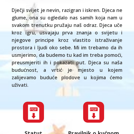
Dječji svijet je nevin, razigran i iskren. Djeca ne
glume, ona su ogledalo nas samih koja nam u
svakom trenutku pružaju naš odraz. Djeca uče
kroz igru, usvajaju prva znanja o svijetu i
njegove principe kroz vlastito istraživanje
prostora i ljudi oko sebe. Mi im trebamo da ih
usmjerimo, da budemo tu kad im treba pomoći,
preusmjeriti ih i pokazati put. Djeca su naša
budućnost, a vrtić je mjesto u kojem
zalijevamo buduće plodove u kojima ćemo
uživati.
Statut
Pravilnik o kućnom