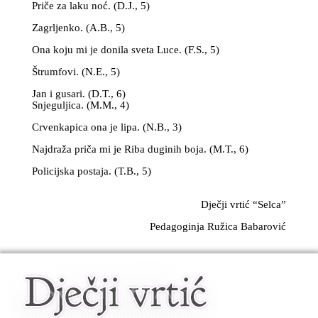
Priče za laku noć. (D.J., 5)
Zagrljenko. (A.B., 5)
Ona koju mi je donila sveta Luce. (F.S., 5)
Štrumfovi. (N.E., 5)
Jan i gusari. (D.T., 6)
Snjeguljica. (M.M., 4)
Crvenkapica ona je lipa. (N.B., 3)
Najdraža priča mi je Riba duginih boja. (M.T., 6)
Policijska postaja. (T.B., 5)
Dječji vrtić “Selca”
Pedagoginja Ružica Babarović