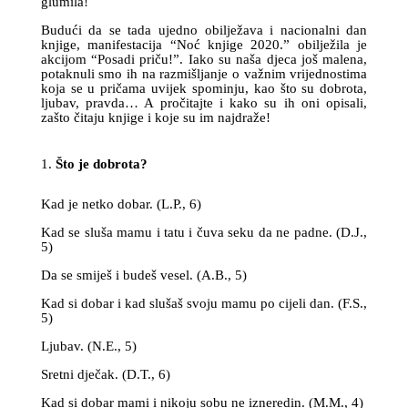
glumila!
Budući da se tada ujedno obilježava i nacionalni dan
knjige, manifestacija “Noć knjige 2020.” obilježila je
akcijom “Posadi priču!”. Iako su naša djeca još malena,
potaknuli smo ih na razmišljanje o važnim vrijednostima
koja se u pričama uvijek spominju, kao što su dobrota,
ljubav, pravda… A pročitajte i kako su ih oni opisali,
zašto čitaju knjige i koje su im najdraže!
Što je dobrota?
Kad je netko dobar. (L.P., 6)
Kad se sluša mamu i tatu i čuva seku da ne padne. (D.J.,
5)
Da se smiješ i budeš vesel. (A.B., 5)
Kad si dobar i kad slušaš svoju mamu po cijeli dan. (F.S.,
5)
Ljubav. (N.E., 5)
Sretni dječak. (D.T., 6)
Kad si dobar mami i nikoju sobu ne izneredin. (M.M., 4)