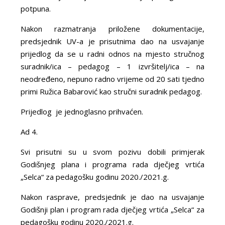
potpuna.
Nakon razmatranja priložene dokumentacije,
predsjednik UV-a je prisutnima dao na usvajanje
prijedlog da se u radni odnos na mjesto stručnog
suradnik/ica – pedagog – 1 izvršitelj/ica – na
neodređeno, nepuno radno vrijeme od 20 sati tjedno
primi Ružica Babarović kao stručni suradnik pedagog.
Prijedlog je jednoglasno prihvaćen.
Ad 4.
Svi prisutni su u svom pozivu dobili primjerak
Godišnjeg plana i programa rada dječjeg vrtića
„Selca“ za pedagošku godinu 2020./2021.g.
Nakon rasprave, predsjednik je dao na usvajanje
Godišnji plan i program rada dječjeg vrtića „Selca“ za
pedagošku godinu 2020./2021.g.