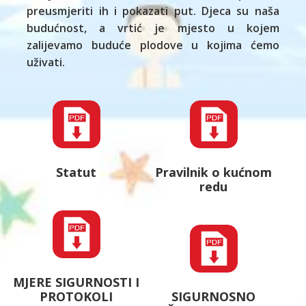
preusmjeriti ih i pokazati put. Djeca su naša
budućnost, a vrtić je mjesto u kojem
zalijevamo buduće plodove u kojima ćemo
uživati.
Statut
Pravilnik o kućnom
redu
MJERE SIGURNOSTI I
PROTOKOLI
SIGURNOSNO