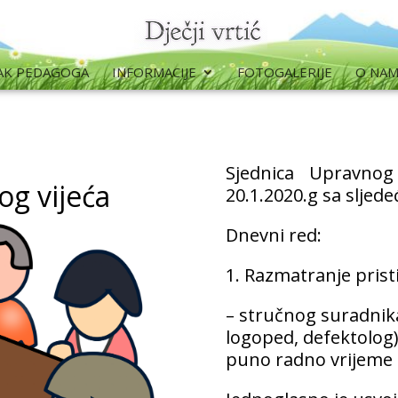
AK PEDAGOGA
INFORMACIJE
FOTOGALERIJE
O NA
Sjednica Upravnog
og vijeća
20.1.2020.g sa slje
Dnevni red:
1. Razmatranje pristi
– stručnog suradnika/
logoped, defektolog) 
puno radno vrijeme (