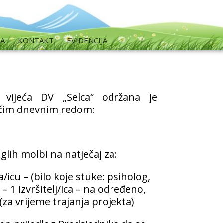
MA
KONTAKT
EVIDENCIJA
 vijeća DV „Selca“ održana je
dećim dnevnim redom:
glih molbi na natječaj za:
icu – (bilo koje stuke: psiholog,
– 1 izvršitelj/ica – na određeno,
za vrijeme trajanja projekta)