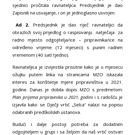
sjednici pročitala ravnateljica. Predsjednik je dao
Zapisnik na usvajanje, i on je jednoglasno usvojen.
Ad 2.
Predsjednik je dao riječ ravnateljici da
obrazloži svoj prijedlog o raspisivanju natječaja za
radno mjesto odgojitelja/ice – pripravnika/ice na
određeno vrijeme (12 mjeseci) s punim radnim
vremenom (40 sati tjedno).
Ravnateljica je izvijestila prisutne kako je u mjesecu
ožujku putem linka na stranicama MZO iskazala
interes za korištenje mjere pripravništva u 2021.
godine. Danas je dobila dopis MZO s predmetom:
Plan prijema pripravnika u 2021. godini
i s radošću je
izjavila kako se Dječji vrtić „Selca“ nalazi na popisu
odabranih predškolskih ustanova.
Budući i dalje postoji potreba za dodatnim
odgojiteljem u grupi i sa željom da naš vrtić ostvari