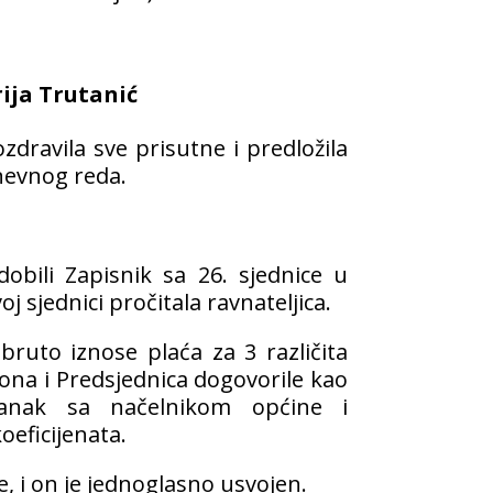
ija Trutanić
zdravila sve prisutne i predložila
nevnog reda.
obili Zapisnik sa 26. sjednice u
j sjednici pročitala ravnateljica.
 bruto iznose plaća za 3 različita
ona i Predsjednica dogovorile kao
tanak sa načelnikom općine i
eficijenata.
e, i on je jednoglasno usvojen.