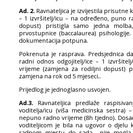
Ad. 2.
Ravnateljica je izvijestila prisutne 
– 1 izvršitelj/icu – na određeno, puno r
dopust) pristigla samo jedna molba,
prvostupnice (baccalaurea) psihologije
dokumentacija potpuna.
Pokrenuta je rasprava. Predsjednica da
radni odnos odgojitelj/ice – 1 izvršit
vrijeme (zamjena za rodiljni dopust) 
zamjena na rok od 5 mjeseci..
Prijedlog je jednoglasno usvojen.
Ad.3.
Ravnateljica predlaže raspisiva
voditelja/icu (viša medicinska sestra) –
nepuno radno vrijeme (8h tjedno). Dos
voditeljicom je bila na ugovor o djel
radnom mjestu do sada nije mogla u