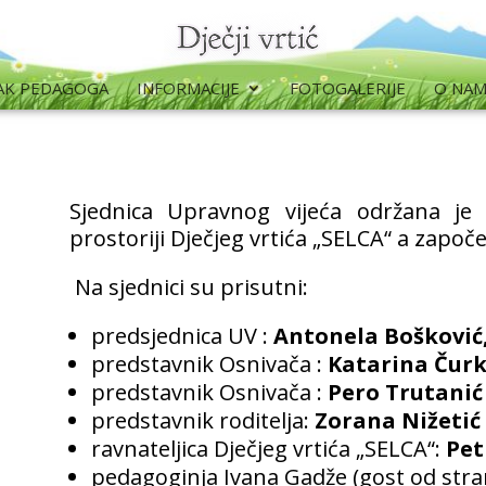
AK PEDAGOGA
INFORMACIJE
FOTOGALERIJE
O NA
Sjednica Upravnog vijeća održana je o
prostoriji Dječjeg vrtića „SELCA“ a započel
Na sjednici su prisutni:
predsjednica UV :
Antonela Bošković
predstavnik Osnivača :
Katarina Čurk
predstavnik Osnivača :
Pero Trutanić
predstavnik roditelja:
Zorana Nižetić
ravnateljica Dječjeg vrtića „SELCA“:
Pet
pedagoginja Ivana Gadže (gost od stran