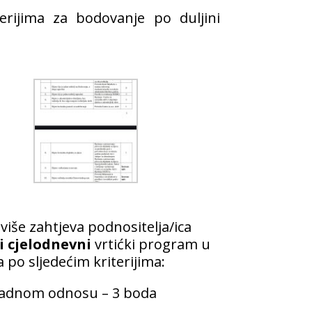
rijima za bodovanje po duljini
više zahtjeva podnositelja/ica
i cjelodnevni
vrtićki program u
 po sljedećim kriterijima:
m radnom odnosu – 3 boda