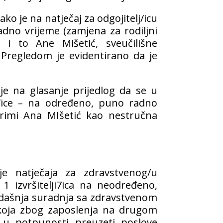
kako je na natječaj za odgojitelj/icu
adno vrijeme (zamjena za rodiljni
 i to Ane Mišetić, sveučilišne
. Pregledom je evidentirano da je
je na glasanje prijedlog da se u
elj/ice – na određeno, puno radno
primi Ana MIšetić kao nestručna
nje natječaja za zdravstvenog/u
 1 izvršitelji7ica na neodređeno,
adašnja suradnja sa zdravstvenom
u koja zbog zaposlenja na drugom
 potpunosti preuzeti poslove