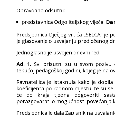
Opravdano odsutni:
predstavnica Odgojiteljskog vijeća:
Dar
Predsjednica Dječjeg vrtića „SELCA“ je po
je glasovanje o usvajanju predloženog d
Jednoglasno je usvojen dnevni red.
Ad. 1.
Svi prisutni su u svom pozivu d
tekućoj pedagoškoj godini, kojeg je na ovo
Ravnateljica je istaknula kako je dobila
koeficijenta po radnom mjestu, te su se 
će do kraja tjedna dogovoriti sas
porazgovarati o mogućnosti povećanja ko
Predsjednica je dala Zapisnik na usvajanj