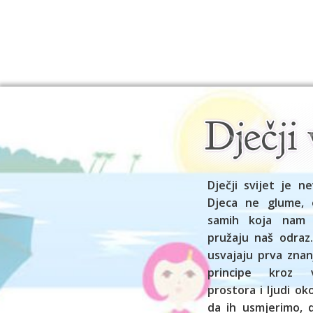
Dječji svijet je ne
Djeca ne glume, 
samih koja nam
pružaju naš odraz.
usvajaju prva znan
principe kroz vl
prostora i ljudi o
da ih usmjerimo,