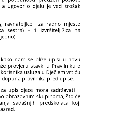
 a ugovor o djelu je veći trošak
og ravnateljice za radno mjesto
ka sestra) – 1 izvršitelji7ica na
jedno).
ne kako nam se bliže upisi u novu
že provjeru stavki u Pravilniku o
 korisnika usluga u Dječjem vrtiću
 i dopuna pravilnika pred upise.
 za upis djece mora sadržavati i
ojno obrazovnim skupinama, što će
nja sadašnjih predškolaca koji
razred.