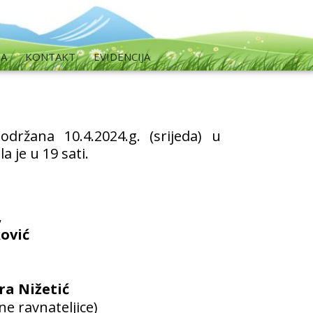
MA
KONTAKT
EVIDENCIJA
držana 10.4.2024.g. (srijeda) u
a je u 19 sati.
,
ović
ra Nižetić
e ravnateljice)