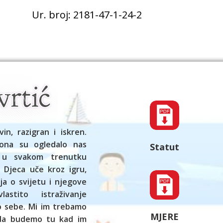
Ur. broj: 2181-47-1-24-2
vin, razigran i iskren.
ona su ogledalo nas
Statut
 u svakom trenutku
 Djeca uče kroz igru,
ja o svijetu i njegove
astito istraživanje
ko sebe. Mi im trebamo
MJERE
 da budemo tu kad im