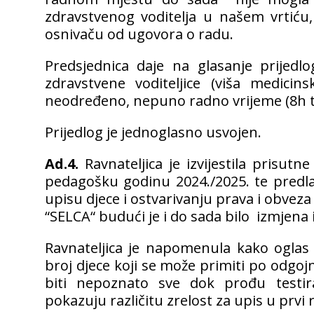
zdravstvenog voditelja u našem vrtiću,
osnivaču od ugovora o radu.
Predsjednica daje na glasanje prijedl
zdravstvene voditeljice (viša medicins
neodređeno, nepuno radno vrijeme (8h t
Prijedlog je jednoglasno usvojen.
Ad.4.
Ravnateljica je izvijestila prisut
pedagošku godinu 2024./2025. te predla
upisu djece i ostvarivanju prava i obveza
“SELCA“ budući je i do sada bilo izmjena
Ravnateljica je napomenula kako oglas
broj djece koji se može primiti po odg
biti nepoznato sve dok prođu testira
pokazuju različitu zrelost za upis u prvi 