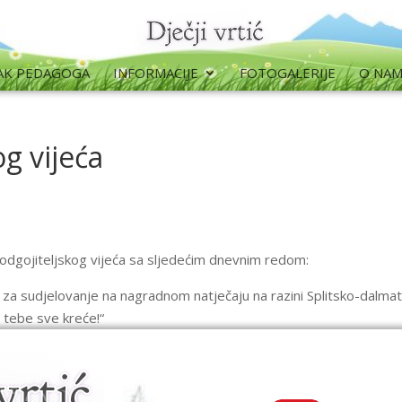
AK PEDAGOGA
INFORMACIJE
FOTOGALERIJE
O NA
og vijeća
 odgojiteljskog vijeća sa sljedećim dnevnim redom:
 za sudjelovanje na nagradnom natječaju na razini Splitsko-dalmati
 tebe sve kreće!“