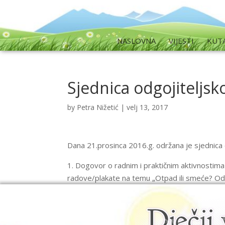
NASLOVNA
VIJESTI
KUT
Sjednica odgojiteljsk
by
Petra Nižetić
|
velj 13, 2017
Dana 21.prosinca 2016.g. održana je sjednica
1. Dogovor o radnim i praktičnim aktivnostima
radove/plakate na temu „Otpad ili smeće? Od