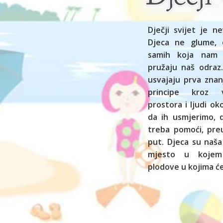
Dječji svijet je ne
Djeca ne glume, 
samih koja nam
pružaju naš odraz.
usvajaju prva znan
principe kroz vl
prostora i ljudi o
da ih usmjerimo,
treba pomoći, preu
put. Djeca su naša
mjesto u kojem
plodove u kojima će