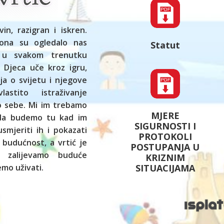
vin, razigran i iskren.
ona su ogledalo nas
Statut
 u svakom trenutku
 Djeca uče kroz igru,
ja o svijetu i njegove
astito istraživanje
ko sebe. Mi im trebamo
MJERE
 da budemo tu kad im
SIGURNOSTI I
smjeriti ih i pokazati
PROTOKOLI
 budućnost, a vrtić je
POSTUPANJA U
 zalijevamo buduće
KRIZNIM
SITUACIJAMA
mo uživati.