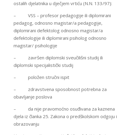
ostalih djelatnika u dječjem vrtiću (N.N. 133/97):
– VSS – profesor pedagogije ili diplomirani
pedagog, odnosno magistar/a pedagogije,
diplomirani defektolog odnosno magistar/a
defektologije ili diplomirani psiholog odnosno
magistar/ psihologije
– završen diplomski sveučilišni studij ili
diplomski specijalistički studij
– položen stručni ispit
– zdravstvena sposobnost potrebna za
obavljanje poslova
– da nije pravomoćno osuđivana za kaznena
djela iz članka 25. Zakona o predškolskom odgoju i
obrazovanju