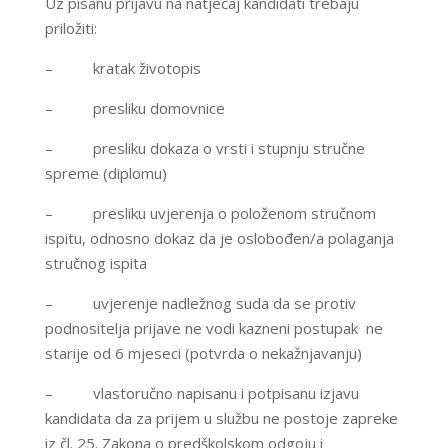
Uz pisanu prijavu na natječaj kandidati trebaju
priložiti:
– kratak životopis
– presliku domovnice
– presliku dokaza o vrsti i stupnju stručne
spreme (diplomu)
– presliku uvjerenja o položenom stručnom
ispitu, odnosno dokaz da je oslobođen/a polaganja
stručnog ispita
– uvjerenje nadležnog suda da se protiv
podnositelja prijave ne vodi kazneni postupak ne
starije od 6 mjeseci (potvrda o nekažnjavanju)
– vlastoručno napisanu i potpisanu izjavu
kandidata da za prijem u službu ne postoje zapreke
iz čl. 25. Zakona o predškolskom odgoju i