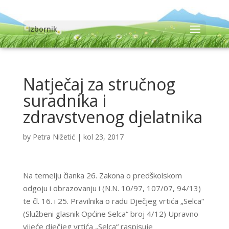
Izbornik
Natječaj za stručnog
suradnika i
zdravstvenog djelatnika
by
Petra Nižetić
|
kol 23, 2017
Na temelju članka 26. Zakona o predškolskom
odgoju i obrazovanju i (N.N. 10/97, 107/07, 94/13)
te čl. 16. i 25. Pravilnika o radu Dječjeg vrtića „Selca“
(Službeni glasnik Općine Selca“ broj 4/12) Upravno
vijeće dječjeg vrtića „Selca“ raspisuje