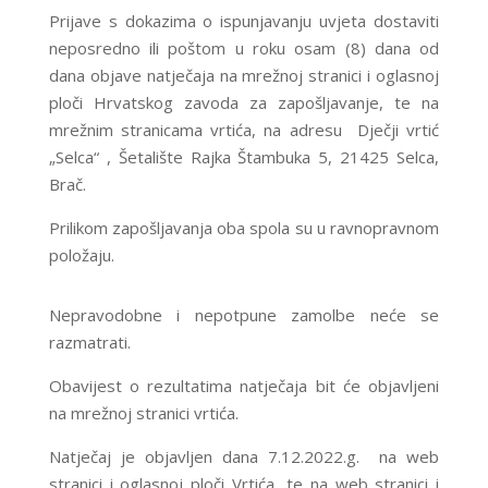
Prijave s dokazima o ispunjavanju uvjeta dostaviti
neposredno ili poštom u roku osam (8) dana od
dana objave natječaja na mrežnoj stranici i oglasnoj
ploči Hrvatskog zavoda za zapošljavanje, te na
mrežnim stranicama vrtića, na adresu Dječji vrtić
„Selca“ , Šetalište Rajka Štambuka 5, 21425 Selca,
Brač.
Prilikom zapošljavanja oba spola su u ravnopravnom
položaju.
Nepravodobne i nepotpune zamolbe neće se
razmatrati.
Obavijest o rezultatima natječaja bit će objavljeni
na mrežnoj stranici vrtića.
Natječaj je objavljen dana 7.12.2022.g. na web
stranici i oglasnoj ploči Vrtića, te na web stranici i