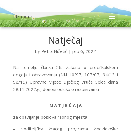
Izbornik
Natječaj
by
Petra Nižetić
|
pro 6, 2022
Na temelju članka 26. Zakona o predškolskom
odgoju i obrazovanju (NN 10/97, 107/07, 94/13 i
98/19) Upravno vijeće Dječjeg vrtića Selca dana
28.11.2022.g., donosi odluku o raspisivanju
N A T J E Č A JA
za obavljanje poslova radnog mjesta
– voditelj/ica kraćeg programa kineziološke