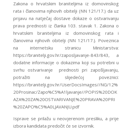
Zakona o hrvatskim braniteljima iz domovinskog
rata i članovima njihovih obitelji (NN 121/17.) da uz
prijavu na natječaj dostave dokaze o ostvarivanju
prava prednosti iz članka 103. stavak 1. Zakona o
hrvatskim braniteljima iz domovinskog rata i
članovima njihovih obitelji (NN 121/17.). Poveznica
na internetsku stranicu Ministarstva:
https://branitelji.gov.hr/zaposljavanje-843/843, a
dodatne informacije o dokazima koji su potrebni u
svrhu ostvarivanje prednosti pri zapošljavanju,
potražiti na slijedećoj poveznici:
https://branitelji.gov.hr/UserDocsImages//NG/12%
20Prosinac/Zapo%C5%A1ljavanje//POPIS%20DOK
AZA%20ZA%20OSTVARIVANJE%20PRAVA%20PRI
%20ZAPO%C5%A0LJAVANJU.pdf
Isprave se prilažu u neovjerenom presliku, a prije
izbora kandidata predočit će se izvornik.