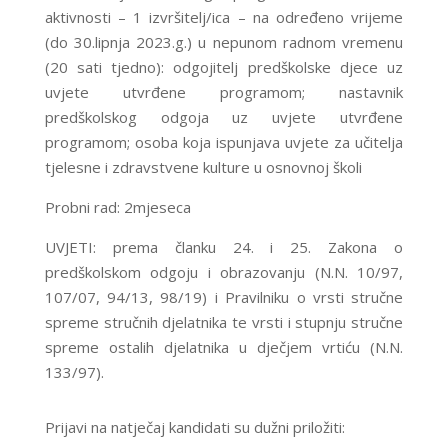
aktivnosti – 1 izvršitelj/ica – na određeno vrijeme
(do 30.lipnja 2023.g.) u nepunom radnom vremenu
(20 sati tjedno): odgojitelj predškolske djece uz
uvjete utvrđene programom; nastavnik
predškolskog odgoja uz uvjete utvrđene
programom; osoba koja ispunjava uvjete za učitelja
tjelesne i zdravstvene kulture u osnovnoj školi
Probni rad: 2mjeseca
UVJETI: prema članku 24. i 25. Zakona o
predškolskom odgoju i obrazovanju (N.N. 10/97,
107/07, 94/13, 98/19) i Pravilniku o vrsti stručne
spreme stručnih djelatnika te vrsti i stupnju stručne
spreme ostalih djelatnika u dječjem vrtiću (N.N.
133/97).
Prijavi na natječaj kandidati su dužni priložiti: