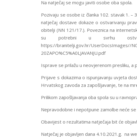
Na natječaj se mogu javiti osobe oba spola.
Pozivaju se osobe iz članka 102. stavak 1. – 3
natječaj dostave dokaze o ostvarivanju prava
obitelji (NN 121/17.). Poveznica na internets
su potrebni u svrhu ostvari
https://branitelji.gov.hr/UserDocsIma
20ZAPO%C5%A0LJAVANJU.pdf
Isprave se prilažu u neovjerenom presliku, a p
Prijave s dokazima o ispunjavanju uvjeta dost
Hrvatskog zavoda za zapošljavanje, te na mrež
Prilikom zapošljavanja oba spola su u ravnop
Nepravodobne i nepotpune zamolbe neće se 
Obavijest o rezultatima natječaja bit će objavl
Natječaj je objavljen dana 4.10.2021.g. na web