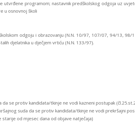
jete utvrđene programom; nastavnik predškolskog odgoja uz uvj
re u osnovnoj školi
školskom odgoju i obrazovanju (N.N. 10/97, 107/07, 94/13, 98/19)
talih djelatnika u dječjem vrtiću (N.N. 133/97).
a se protiv kandidata/tkinje ne vodi kazneni postupak (čl.25.st.2.
ajnog suda da se protiv kandidata/tkinje ne vodi prekršajni postu
e starije od mjesec dana od objave natječaja)