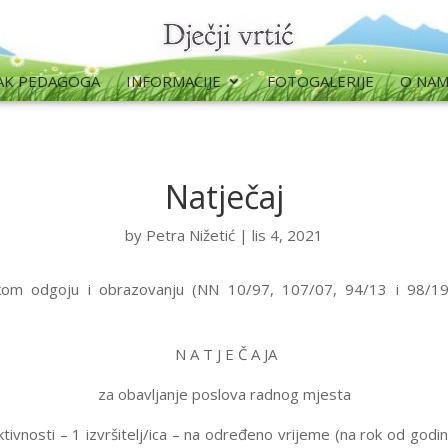
AK PEDAGOGA
INFORMACIJE
FOTOGALERIJE
O NA
Natječaj
by
Petra Nižetić
|
lis 4, 2021
kom odgoju i obrazovanju (NN 10/97, 107/07, 94/13 i 98/19)
N A T J E Č A JA
za obavljanje poslova radnog mjesta
aktivnosti – 1 izvršitelj/ica – na određeno vrijeme (na rok od g