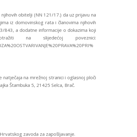
njihovih obitelji (NN 121/17.) da uz prijavu na
jima iz domovinskog rata i članovima njihovih
843/843, a dodatne informacije o dokazima koji
iti na slijedećoj poveznici:
ZA%20ZA%20OSTVARIVANJE%20PRAVA%20PRI%
natječaja na mrežnoj stranici i oglasnoj ploči
Rajka Štambuka 5, 21425 Selca, Brač.
či Hrvatskog zavoda za zapošljavanje.