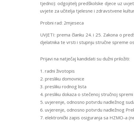
tjedno): odgojitelj predškolske djece uz uv
uvjete za učitelja tjelesne i zdravstvene kultu
Probni rad: 2mjeseca
UVJETI: prema članku 24. i 25. Zakona o pred
djelatnika te vrsti i stupnju stručne spreme os
Prijavi na natječaj kandidati su dužni priložiti:
radni životopis
presliku domovnice
presliku rodnog lista
presliku dokaza o stečenoj stručnoj spremi
uvjerenje, odnosno potvrdu nadležnog suda d
uvjerenje, odnosno potvrdu nadležnog Prekrš
elektronički zapis osiguranja sa HZMO-a (n