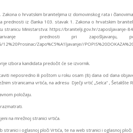
. Zakona o hrvatskim braniteljima iz domovinskog rata i članovima 
 prednosti iz članka 103. stavak 1. Zakona o hrvatskim branitel
ku stranicu Ministarstva: https://branitelji.gov.hr/zaposljavanje-
vanje prednosti pri zapošljavanju, potraž
ges//NG/12%20Prosinac/Zapo%C5%A1ljavanje//POPIS%20DOKA
rije izbora kandidata predočit će se izvornik.
aviti neposredno ili poštom u roku osam (8) dana od dana objave 
nim stranicama vrtića, na adresu Dječji vrtić „Selca“ , Šetalište 
ravnom položaju.
razmatrati.
jeni na mrežnoj stranici vrtića.
 stranici i oglasnoj ploči Vrtića, te na web stranici i oglasnoj plo