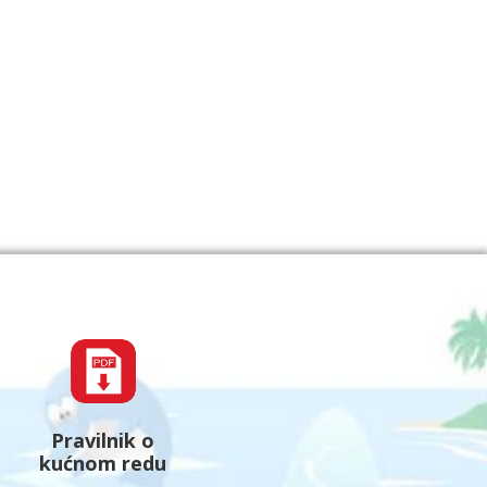
Pravilnik o
kućnom redu