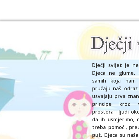
Dječji svijet je ne
Djeca ne glume, 
samih koja nam
pružaju naš odraz.
usvajaju prva znan
principe kroz vl
prostora i ljudi o
da ih usmjerimo,
treba pomoći, preu
put. Djeca su naša