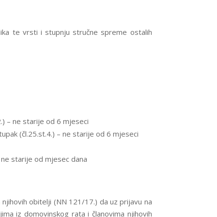
ka te vrsti i stupnju stručne spreme ostalih
) – ne starije od 6 mjeseci
ak (čl.25.st.4.) – ne starije od 6 mjeseci
) ne starije od mjesec dana
njihovih obitelji (NN 121/17.) da uz prijavu na
jima iz domovinskog rata i članovima njihovih