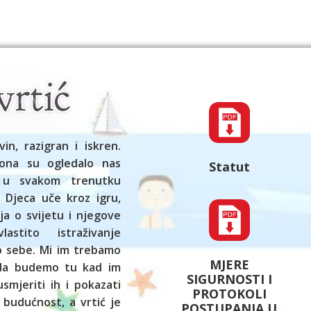
vin, razigran i iskren.
ona su ogledalo nas
Statut
 u svakom trenutku
 Djeca uče kroz igru,
ja o svijetu i njegove
astito istraživanje
ko sebe. Mi im trebamo
MJERE
 da budemo tu kad im
SIGURNOSTI I
smjeriti ih i pokazati
PROTOKOLI
 budućnost, a vrtić je
POSTUPANJA U