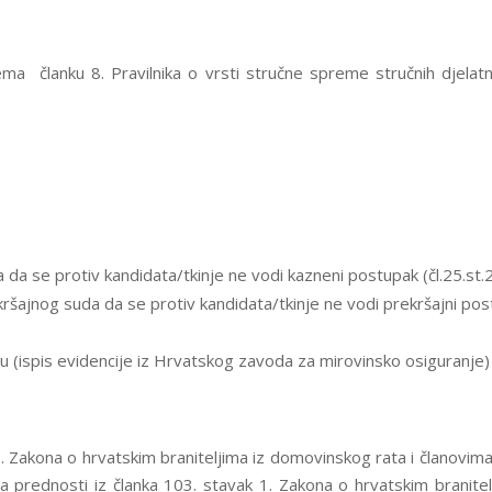
a članku 8. Pravilnika o vrsti stručne spreme stručnih djelatni
a se protiv kandidata/tkinje ne vodi kazneni postupak (čl.25.st.2.
ajnog suda da se protiv kandidata/tkinje ne vodi prekršajni postup
u (ispis evidencije iz Hrvatskog zavoda za mirovinsko osiguranje
. Zakona o hrvatskim braniteljima iz domovinskog rata i članovima 
 prednosti iz članka 103. stavak 1. Zakona o hrvatskim branitel