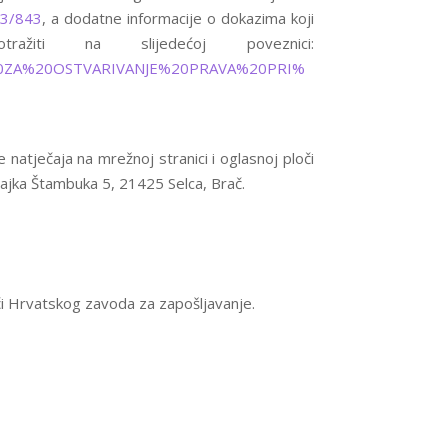
843/843
, a dodatne informacije o dokazima koji
iti na slijedećoj poveznici:
ZA%20ZA%20OSTVARIVANJE%20PRAVA%20PRI%
natječaja na mrežnoj stranici i oglasnoj ploči
Rajka Štambuka 5, 21425 Selca, Brač.
loči Hrvatskog zavoda za zapošljavanje.