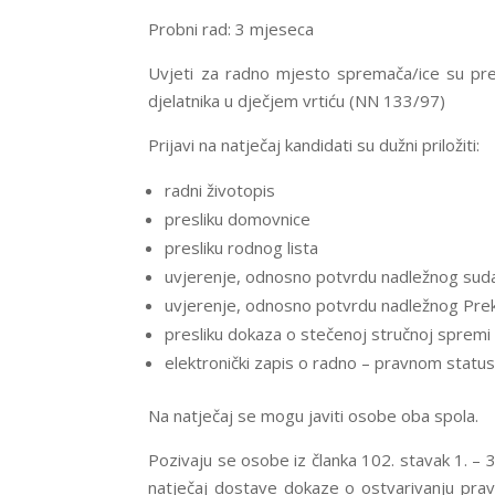
Probni rad: 3 mjeseca
Uvjeti za radno mjesto spremača/ice su prem
djelatnika u dječjem vrtiću (NN 133/97)
Prijavi na natječaj kandidati su dužni priložiti:
radni životopis
presliku domovnice
presliku rodnog lista
uvjerenje, odnosno potvrdu nadležnog suda d
uvjerenje, odnosno potvrdu nadležnog Prekrš
presliku dokaza o stečenoj stručnoj spremi
elektronički zapis o radno – pravnom status
Na natječaj se mogu javiti osobe oba spola.
Pozivaju se osobe iz članka 102. stavak 1. – 3
natječaj dostave dokaze o ostvarivanju prava