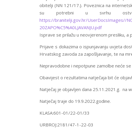
obitelji (NN 121/17.). Poveznica na internets
su potrebni u svrhu ostvari
https://branitelji.gov.hr/UserDocsIma
20ZAPO%C5%A0LJAVANJU.pdf
Isprave se prilažu u neovjerenom presliku, a p
Prijave s dokazima o ispunjavanju uvjeta dost
Hrvatskog zavoda za zapošljavanje, te na mrež
Nepravodobne i nepotpune zamolbe neće se 
Obavijest o rezultatima natječaja bit će objavl
Natječaj je objavljen dana 25.11.2021.g. na we
Natječaj traje do 19.9.2022.godine.
KLASA:601-01/22-01/33
URBROJ:2181/47-1-22-03