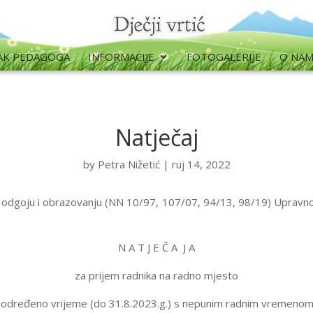
AK PEDAGOGA
INFORMACIJE
FOTOGALERIJE
O NA
Natječaj
by
Petra Nižetić
|
ruj 14, 2022
odgoju i obrazovanju (NN 10/97, 107/07, 94/13, 98/19) Upravno 
N A T J E Č A J A
za prijem radnika na radno mjesto
 na određeno vrijeme (do 31.8.2023.g.) s nepunim radnim vremenom 