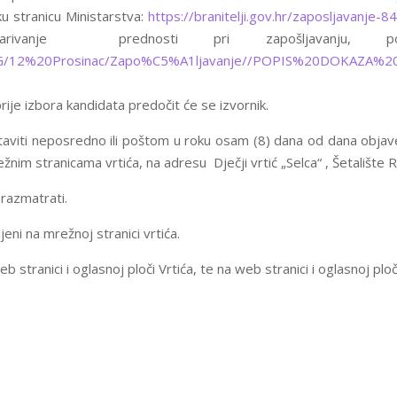
ku stranicu Ministarstva:
https://branitelji.gov.hr/zaposljavanje-
vanje prednosti pri zapošljavanju, potraž
ges//NG/12%20Prosinac/Zapo%C5%A1ljavanje//POPIS%20DOKA
rije izbora kandidata predočit će se izvornik.
aviti neposredno ili poštom u roku osam (8) dana od dana objave 
nim stranicama vrtića, na adresu Dječji vrtić „Selca“ , Šetalište 
razmatrati.
jeni na mrežnoj stranici vrtića.
b stranici i oglasnoj ploči Vrtića, te na web stranici i oglasnoj p