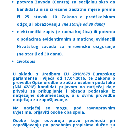
potvrda Zavoda (Centra) za socijalnu skrb da
kandidatu nisu izrečene zaštitne mjere prema
čl. 25. stavak .10 .Zakona o predškolskom
odgoju i obrazovanju
(ne starije od 30 dana)
elektronički zapis (e-radna knjižica) ili potvrdu
o podacima evidentiranim u matičnoj evidenciji
Hrvatskog zavoda za mirovinsko osiguranje
(ne stariji od 30 dana).
životopis
U skladu s Uredbom EU 2016/679 Europskog
parlamenta i Vijeća od 17.04.2016. te Zakona o
provedbi Opće uredbe o zaštiti osobnih podataka
(NN 42/18) kandidat prijavom na natječaj daje
privolu za prikupljanje i obradu podataka iz
natječajne dokumentacije, a u svrhu provedbe
natječaja za zapošljavanje.
Na natječaj se mogu, pod ravnopravnim
uvjetima, prijaviti osobe oba spola.
Osobe koje ostvaruju pravo prednosti pri
zapošljavanju po posebnim propisima dužne su