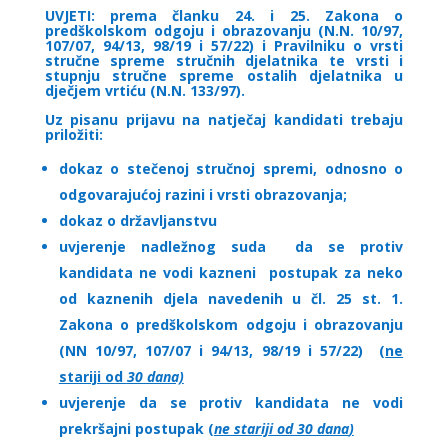
UVJETI: prema članku 24. i 25. Zakona o
predškolskom odgoju i obrazovanju (N.N. 10/97,
107/07, 94/13, 98/19 i 57/22) i Pravilniku o vrsti
stručne spreme stručnih djelatnika te vrsti i
stupnju stručne spreme ostalih djelatnika u
dječjem vrtiću (N.N. 133/97).
Uz pisanu prijavu na natječaj kandidati trebaju
priložiti:
dokaz o stečenoj stručnoj spremi, odnosno o
odgovarajućoj razini i vrsti obrazovanja;
dokaz o državljanstvu
uvjerenje nadležnog suda da se protiv
kandidata ne vodi kazneni postupak za neko
od kaznenih djela navedenih u čl. 25 st. 1.
Zakona o predškolskom odgoju i obrazovanju
(NN 10/97, 107/07 i 94/13, 98/19 i 57/22) (
ne
stariji od
30 dana)
uvjerenje da se protiv kandidata ne vodi
prekršajni postupak (
ne stariji od 30 dana
)