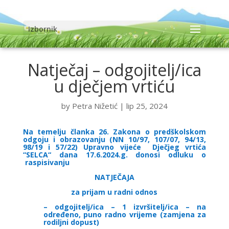
Izbornik
Natječaj – odgojitelj/ica
u dječjem vrtiću
by
Petra Nižetić
|
lip 25, 2024
Na temelju članka 26. Zakona o predškolskom
odgoju i obrazovanju (NN 10/97, 107/07, 94/13,
98/19 i 57/22) Upravno vijeće Dječjeg vrtića
“SELCA“ dana 17.6.2024.g. donosi odluku o
raspisivanju
NATJEČAJA
za prijam u radni odnos
– odgojitelj/ica – 1 izvršitelj/ica – na
određeno, puno radno vrijeme (zamjena za
rodiljni dopust)