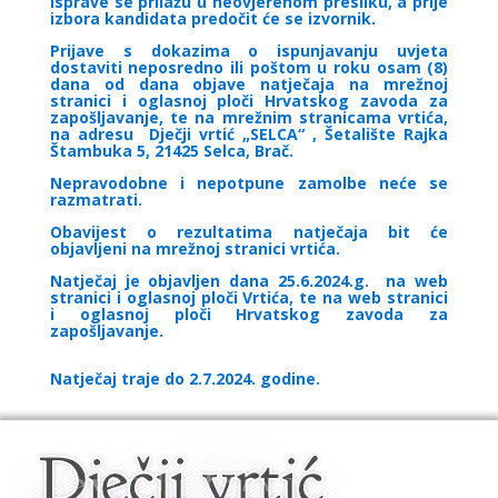
Isprave se prilažu u neovjerenom presliku, a prije
izbora kandidata predočit će se izvornik.
Prijave s dokazima o ispunjavanju uvjeta
dostaviti neposredno ili poštom u roku osam (8)
dana od dana objave natječaja na mrežnoj
stranici i oglasnoj ploči Hrvatskog zavoda za
zapošljavanje, te na mrežnim stranicama vrtića,
na adresu Dječji vrtić „SELCA“ , Šetalište Rajka
Štambuka 5, 21425 Selca, Brač.
Nepravodobne i nepotpune zamolbe neće se
razmatrati.
Obavijest o rezultatima natječaja bit će
objavljeni na mrežnoj stranici vrtića.
Natječaj je objavljen dana 25.6.2024.g. na web
stranici i oglasnoj ploči Vrtića, te na web stranici
i oglasnoj ploči Hrvatskog zavoda za
zapošljavanje.
Natječaj traje do 2.7.2024. godine.