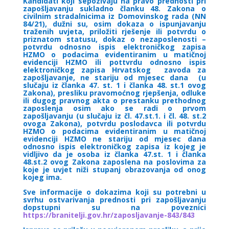
Kandidati koji sepozivaju na pravo prednosti pri
zapošljavanju sukladno članku 48. Zakona o
civilnim stradalnicima iz Domovinskog rada (NN
84/21), dužni su, osim dokaza o ispunjavanju
traženih uvjeta, priložiti rješenje ili potvrdu o
priznatom statusu, dokaz o nezaposlenosti –
potvrdu odnosno ispis elektroničkog zapisa
HZMO o podacima evidentiranim u matičnoj
evidenciji HZMO ili pottvrdu odnosno ispis
elektroničkog zapisa Hrvatskog zavoda za
zapošljavanje, ne stariju od mjesec dana (u
slučaju iz članka 47. st. 1 i članka 48. st.1 ovog
Zakona), presliku pravomoćnog rjepšenja, odluke
ili dugog pravnog akta o prestanku prethodnog
zaposlenja osim ako se radi o prvom
zapošljavanju (u slučaju iz čl. 47.st.1. i čl. 48. st.2
ovoga Zakona), potvrdu poslodavca ili potvrdu
HZMO o podacima evidentiranim u matičnoj
evidenciji HZMO ne stariju od mjesec dana
odnosno ispis elektroničkog zapisa iz kojeg je
vidljivo da je osoba iz članka 47.st. 1 i članka
48.st.2 ovog Zakona zaposlena na poslovima za
koje je uvjet niži stupanj obrazovanja od onog
kojeg ima.
Sve informacije o dokazima koji su potrebni u
svrhu ostvarivanja prednosti pri zapošljavanju
dopstupni su na poveznici
https://branitelji.gov.hr/zaposljavanje-843/843