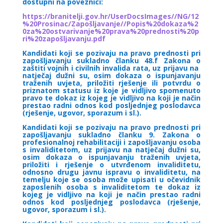
dostupni na poveznici:
https://branitelji.gov.hr/UserDocsImages//NG/12
%20Prosinac/Zapošljavanje//Popis%20dokaza%2
0za%20ostvarivanje%20prava%20prednosti%20p
ri%20zapošljavanju.pdf
Kandidati koji se pozivaju na pravo prednosti pri
zapošljavanju sukladno članku 48.f Zakona o
zaštiti vojnih i civilnih invalida rata, uz prijavu na
natječaj dužni su, osim dokaza o ispunjavanju
traženih uvjeta, priložiti rješenje ili potvrdu o
priznatom statusu iz koje je vidljivo spomenuto
pravo te dokaz iz kojeg je vidljivo na koji je način
prestao radni odnos kod posljednjeg poslodavca
(rješenje, ugovor, sporazum i sl.).
Kandidati koji se pozivaju na pravo prednosti pri
zapošljavanju sukladno članku 9. Zakona o
profesionalnoj rehabilitaciji i zapošljavanju osoba
s invaliditetom, uz prijavu na natječaj dužni su,
osim dokaza o ispunjavanju traženih uvjeta,
priložiti i rješenje o utvrđenom invaliditetu,
odnosno drugu javnu ispravu o invaliditetu, na
temelju koje se osoba može upisati u očevidnik
zaposlenih osoba s invaliditetom te dokaz iz
kojeg je vidljivo na koji je način prestao radni
odnos kod posljednjeg poslodavca (rješenje,
ugovor, sporazum i sl.).