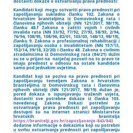
dostaviti dokaze o ostvarivanju prava prednosti:
Kandidati koji mogu ostvariti pravo prednosti pri
zapošljavanju sukladno članku 102. Zakona o
hrvatskim braniteljima iz Domovinskog rata i
članovima njihovih obitelji (NN 121/2017, 98/19),
članku 48.f Zakona o zaštiti vojnih i civilnih
invalida rata (NN 33/92, 77/92, 27/93, 58/93, 2/94,
76/94, 108/95, 108/96, 82/01, 103/03, 148/13, 98/19),
članku 9. Zakona o profesionalnoj rehabilitaciji i
zapošljavanju osoba s invaliditetom (NN 157/13,
152/14, 39/18, 32/20) i članku 48. Zakona o civilnim
stradalnicima iz Domovinskog rata (84/21) dužni
su se u prijavi na natječaj pozvati na to pravo te
imaju prednost u odnosu na ostale kandidate
samo pod jednakim uvjetima.
Kandidat koji se poziva na pravo prednosti pri
zapošljavanju temeljem Zakona o hrvatskim
braniteljima iz Domovinskog rata i članovima
njihovih obitelji (NN 121/2017, 98/19) dužan je,
pored dokaza o ispunjavanju traženih uvjeta,
dostaviti sve potrebne dokaze iz članka 103.
navedenog Zakona. Dokazi potrebni za
ostvarivanje prava prednosti pri zapošljavanju
dostupni su na internet stranici Ministarstva
hrvatskih branitelja
https://branitelji.gov.hr/zaposljavanje-843/843
dodatne informacije o dokazima koji su potrebni
u svrhu ostvarivanja prednosti pri zapošljavanju