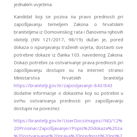
jednakim uvjetima.
Kandidat koji se poziva na pravo prednosti pri
zapošljavanju temeljem Zakona o hrvatskim
braniteljima iz Domovinskog rata i članovima njihovih
obitelji (NN 121/2017, 98/19) dužan je, pored
dokaza o ispunjavanju traženih uvjeta, dostaviti sve
potrebne dokaze iz članka 103. navedenog Zakona.
Dokazi potrebni za ostvarivanje prava prednosti pri
zapošljavanju dostupni su na internet stranici
Ministarstva hrvatskih branitelja
https://branitelji.gov.hr/zaposljavanje-843/843
dodatne informacije o dokazima koji su potrebni u
svrhu ostvarivanja prednosti pri zapošljavanju
dostupni na poveznici:
https://branitelji.gov.hr/UserDocsImages//NG/12%
20Prosinac/Zapošljavanje//Popis%20dokaza%20za
%20ostvarivanje%20prava%20prednosti%20pri%2