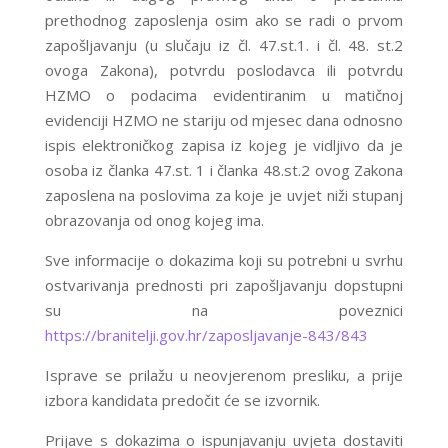
prethodnog zaposlenja osim ako se radi o prvom
zapošljavanju (u slučaju iz čl. 47.st.1. i čl. 48. st.2
ovoga Zakona), potvrdu poslodavca ili potvrdu
HZMO o podacima evidentiranim u matičnoj
evidenciji HZMO ne stariju od mjesec dana odnosno
ispis elektroničkog zapisa iz kojeg je vidljivo da je
osoba iz članka 47.st. 1 i članka 48.st.2 ovog Zakona
zaposlena na poslovima za koje je uvjet niži stupanj
obrazovanja od onog kojeg ima.
Sve informacije o dokazima koji su potrebni u svrhu
ostvarivanja prednosti pri zapošljavanju dopstupni
su na poveznici
https://branitelji.gov.hr/zaposljavanje-843/843
Isprave se prilažu u neovjerenom presliku, a prije
izbora kandidata predočit će se izvornik.
Prijave s dokazima o ispunjavanju uvjeta dostaviti