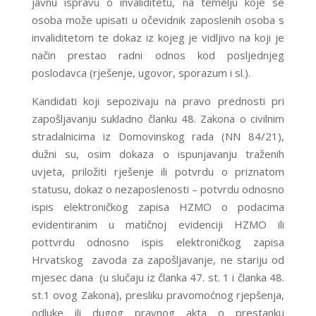
javnu ispravu o invaliditetu, na temelju koje se
osoba može upisati u očevidnik zaposlenih osoba s
invaliditetom te dokaz iz kojeg je vidljivo na koji je
način prestao radni odnos kod posljednjeg
poslodavca (rješenje, ugovor, sporazum i sl.).
Kandidati koji sepozivaju na pravo prednosti pri
zapošljavanju sukladno članku 48. Zakona o civilnim
stradalnicima iz Domovinskog rada (NN 84/21),
dužni su, osim dokaza o ispunjavanju traženih
uvjeta, priložiti rješenje ili potvrdu o priznatom
statusu, dokaz o nezaposlenosti – potvrdu odnosno
ispis elektroničkog zapisa HZMO o podacima
evidentiranim u matičnoj evidenciji HZMO ili
pottvrdu odnosno ispis elektroničkog zapisa
Hrvatskog zavoda za zapošljavanje, ne stariju od
mjesec dana (u slučaju iz članka 47. st. 1 i članka 48.
st.1 ovog Zakona), presliku pravomoćnog rjepšenja,
odluke ili dugog pravnog akta o prestanku