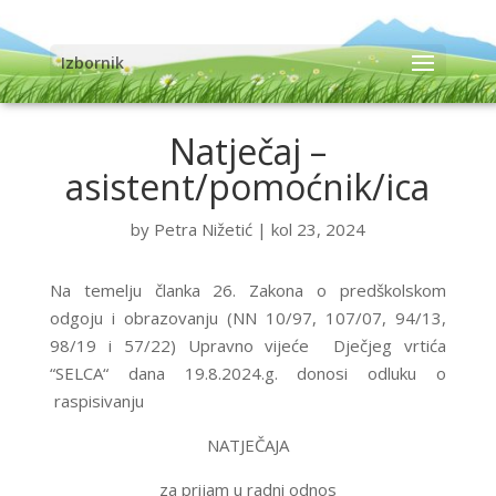
Izbornik
Natječaj –
asistent/pomoćnik/ica
by
Petra Nižetić
|
kol 23, 2024
Na temelju članka 26. Zakona o predškolskom
odgoju i obrazovanju (NN 10/97, 107/07, 94/13,
98/19 i 57/22) Upravno vijeće Dječjeg vrtića
“SELCA“ dana 19.8.2024.g. donosi odluku o
raspisivanju
NATJEČAJA
za prijam u radni odnos