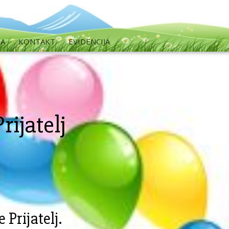
MA
KONTAKT
EVIDENCIJA
rijatelj
Prijatelj.