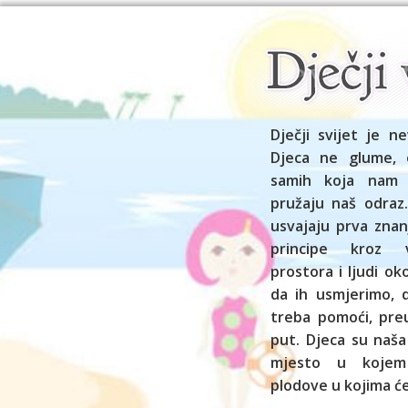
Dječji svijet je ne
Djeca ne glume, 
samih koja nam
pružaju naš odraz.
usvajaju prva znan
principe kroz vl
prostora i ljudi o
da ih usmjerimo,
treba pomoći, preu
put. Djeca su naša
mjesto u kojem
plodove u kojima će