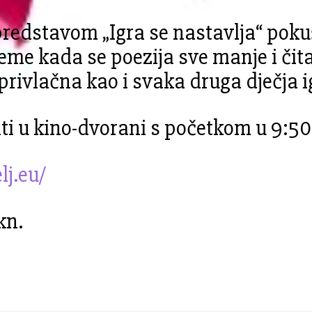
 predstavom „Igra se nastavlja“ poku
eme kada se poezija sve manje i čita
i privlačna kao i svaka druga dječja i
ti u kino-dvorani s početkom u 9:50
lj.eu/
kn.