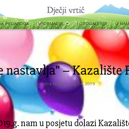
AK PEDAGOGA
INFORMACIJE
FOTOGALERIJE
O NA
e nastavlja” – Kazalište P
by
Petra Nižetić
|
ruj 24, 2019
19.g. nam u posjetu dolazi Kazalište 