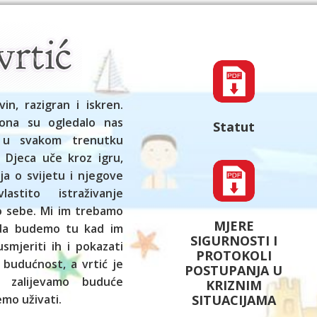
vin, razigran i iskren.
ona su ogledalo nas
Statut
 u svakom trenutku
 Djeca uče kroz igru,
ja o svijetu i njegove
astito istraživanje
ko sebe. Mi im trebamo
MJERE
 da budemo tu kad im
SIGURNOSTI I
smjeriti ih i pokazati
PROTOKOLI
 budućnost, a vrtić je
POSTUPANJA U
 zalijevamo buduće
KRIZNIM
SITUACIJAMA
mo uživati.