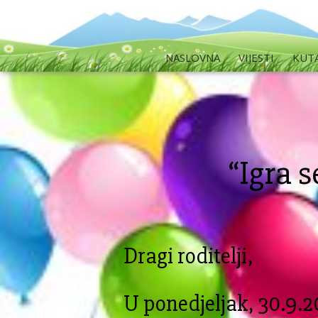
NASLOVNA
VIJESTI
KUT
“Igra s
Dragi roditelji,
U ponedjeljak, 30.9.20