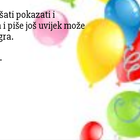
šati pokazati i
 i piše još uvijek može
gra.
.