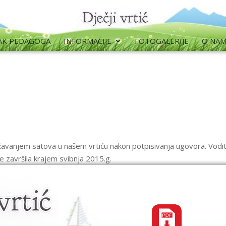
AK PEDAGOGA
INFORMACIJE
FOTOGALERIJE
O NA
ržavanjem satova u našem vrtiću nakon potpisivanja ugovora. Vodite
e završila krajem svibnja 2015.g.