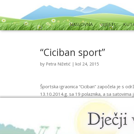
NASLOVNA
VIJESTI
KUT
“Ciciban sport”
by
Petra Nižetić
|
kol 24, 2015
Športska igraonica “Ciciban” započela je s od
13.10.2014.g. sa 19 polaznika, a sa satovima j