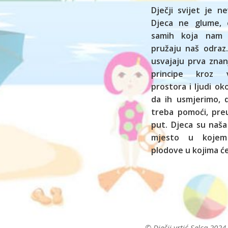
Dječji svijet je ne
Djeca ne glume, 
samih koja nam
pružaju naš odraz.
usvajaju prva znan
principe kroz vl
prostora i ljudi o
da ih usmjerimo,
treba pomoći, preu
put. Djeca su naša
mjesto u kojem
plodove u kojima će
© Dječji vrtić Selca 2024