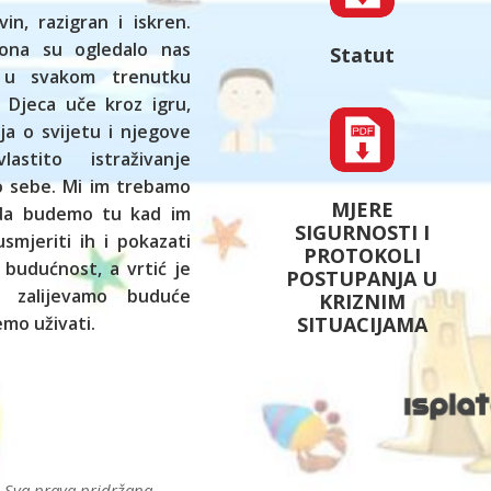
vin, razigran i iskren.
ona su ogledalo nas
Statut
 u svakom trenutku
 Djeca uče kroz igru,
ja o svijetu i njegove
astito istraživanje
ko sebe. Mi im trebamo
MJERE
 da budemo tu kad im
SIGURNOSTI I
smjeriti ih i pokazati
PROTOKOLI
 budućnost, a vrtić je
POSTUPANJA U
 zalijevamo buduće
KRIZNIM
SITUACIJAMA
mo uživati.
. Sva prava pridržana.