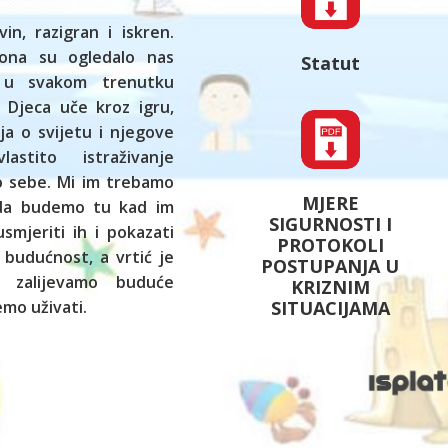
vin, razigran i iskren.
ona su ogledalo nas
Statut
 u svakom trenutku
 Djeca uče kroz igru,
ja o svijetu i njegove
astito istraživanje
ko sebe. Mi im trebamo
MJERE
 da budemo tu kad im
SIGURNOSTI I
smjeriti ih i pokazati
PROTOKOLI
 budućnost, a vrtić je
POSTUPANJA U
 zalijevamo buduće
KRIZNIM
SITUACIJAMA
mo uživati.