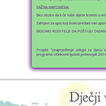
VAŽNA NAPOMENA:
Bez obzira da li će Vaše dijete krenuti u v
Zahtjevi za upis koji budu predani van upi
MOLIMO RODITELJE DA POŠTUJU ZADANE
Projekt “Unaprjeđenje usluga za djecu u
programa Učinkoviti ljudski potencijali 201