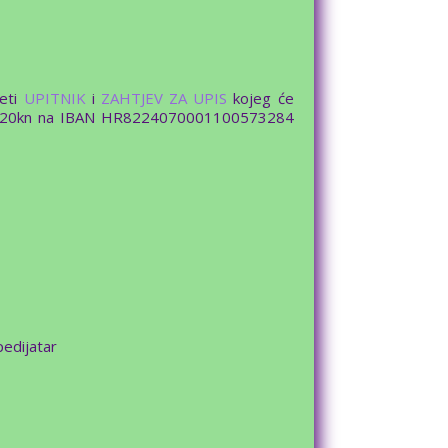
zeti
UPITNIK
i
ZAHTJEV ZA UPIS
kojeg će
ne (320kn na IBAN HR8224070001100573284
pedijatar