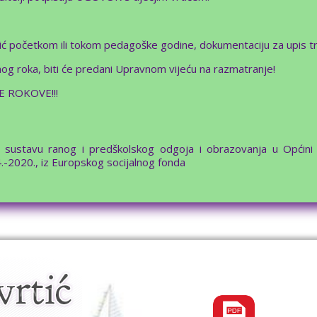
rtić početkom ili tokom pedagoške godine, dokumentaciju za upis tr
snog roka, biti će predani Upravnom vijeću na razmatranje!
 ROKOVE!!!
 sustavu ranog i predškolskog odgoja i obrazovanja u Općini S
4.-2020., iz Europskog socijalnog fonda