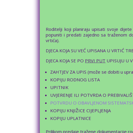
Roditelji koji planiraju upisati svoje dijet
popuniti i predati zajedno sa traženom
vrtića).
DJECA KOJA SU VEĆ UPISANA U VRTIĆ T
DJECA KOJA SE PO
PRVI PUT
UPISUJU U V
ZAHTJEV ZA UPIS (može se dobiti u upravi 
KOPIJU RODNOG LISTA
UPITNIK
UVJERENJE ILI POTVRDA O PREBIVALIŠ
POTVRDU O OBAVLJENOM SISTEMAT
KOPIJU KNJIŽICE CIJEPLJENJA
KOPIJU UPLATNICE
Prilikom predaje tražene dokumentacije ro