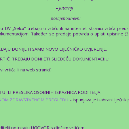
– jutarnji
– poslijepodnevni
e u DV „Selca“ trebaju u vrtiću ili na internet stranici vrtića preu
 dokumentacijom. Također se predaje potvrda o uplati upisni
REBAJU DONIJETI SAMO
NOVO LIJEČNIČKO UVJERENJE.
RTIĆ, TREBAJU DONIJETI SLJEDEĆU DOKUMENTACIJU:
vrtića ili na web stranici)
TU ILI PRESLIKA OSOBNIH ISKAZNICA RODITELJA
SKOM ZDRAVSTVENOM PREGLEDU
– ispunjava je izabrani liječnik 
ditelji potpisuju UGOVOR s dječjim vrtićem.