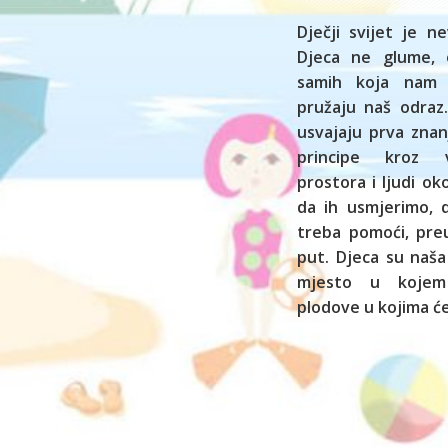
Dječji svijet je ne
Djeca ne glume, 
samih koja nam
pružaju naš odraz.
usvajaju prva znan
principe kroz vl
prostora i ljudi o
da ih usmjerimo,
treba pomoći, preu
put. Djeca su naša
mjesto u kojem
plodove u kojima će