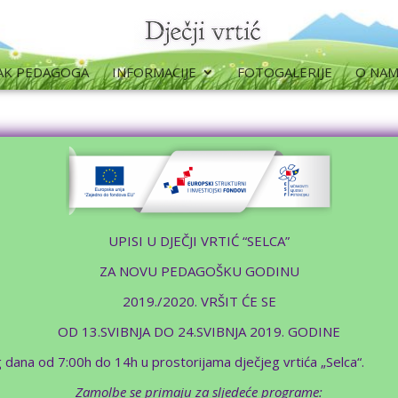
AK PEDAGOGA
INFORMACIJE
FOTOGALERIJE
O NA
UPISI U DJEČJI VRTIĆ “SELCA”
ZA NOVU PEDAGOŠKU GODINU
2019./2020. VRŠIT ĆE SE
OD 13.SVIBNJA DO 24.SVIBNJA 2019. GODINE
 dana od 7:00h do 14h u prostorijama dječjeg vrtića „Selca“.
Zamolbe se primaju za sljedeće programe: