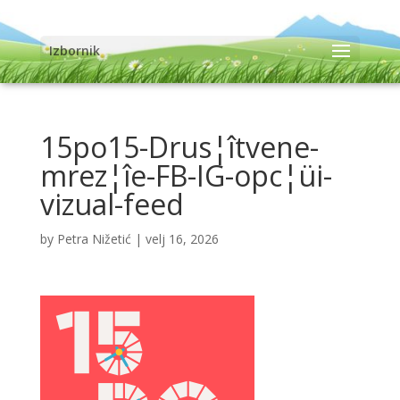
Izbornik
15po15-Drus¦îtvene-
mrez¦îe-FB-IG-opc¦üi-
vizual-feed
by
Petra Nižetić
|
velj 16, 2026